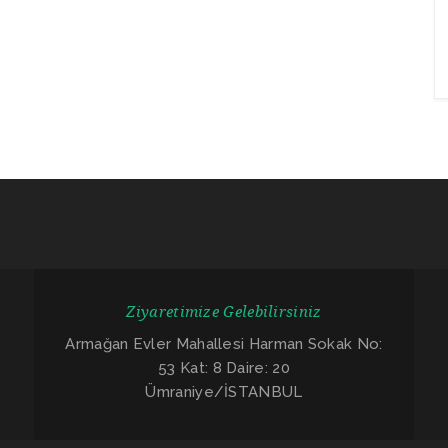
Ziyaretimize Gelebilirsiniz
Armağan Evler Mahallesi Harman Sokak No:
53 Kat: 8 Daire: 20
Ümraniye/İSTANBUL