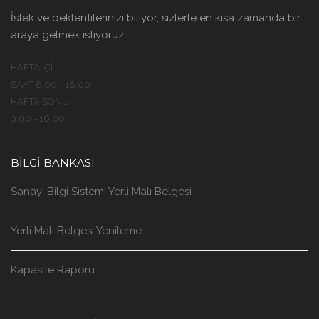
İstek ve beklentilerinizi biliyor, sizlerle en kısa zamanda bir
araya gelmek istiyoruz.
HAFTA İÇI
SAAT 8:00 - 18:00
HAFTA SONU
9:00 - 16:00
BILGI BANKASI
Sanayi Bilgi Sistemi Yerli Malı Belgesi
Yerli Malı Belgesi Yenileme
Kapasite Raporu