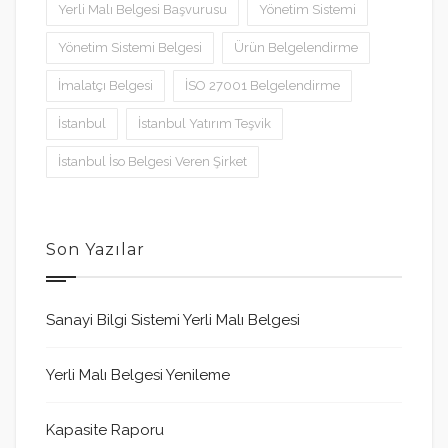
Yerli Malı Belgesi Başvurusu
Yönetim Sistemi
Yönetim Sistemi Belgesi
Ürün Belgelendirme
İmalatçı Belgesi
İSO 27001 Belgelendirme
İstanbul
İstanbul Yatırım Teşvik
İstanbul İso Belgesi Veren Şirket
Son Yazılar
Sanayi Bilgi Sistemi Yerli Malı Belgesi
Yerli Malı Belgesi Yenileme
Kapasite Raporu