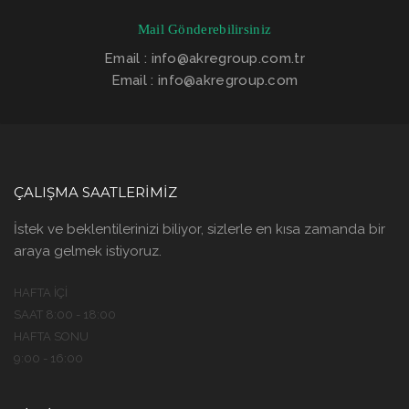
Mail Gönderebilirsiniz
Email : info@akregroup.com.tr
Email : info@akregroup.com
ÇALIŞMA SAATLERIMIZ
İstek ve beklentilerinizi biliyor, sizlerle en kısa zamanda bir
araya gelmek istiyoruz.
HAFTA İÇI
SAAT 8:00 - 18:00
HAFTA SONU
9:00 - 16:00