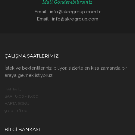
Mail Gönderebilirsiniz
Email : info@akregroup.com.tr
Email : info@akregroup.com
ÇALIŞMA SAATLERIMIZ
İstek ve beklentilerinizi biliyor, sizlerle en kısa zamanda bir
araya gelmek istiyoruz.
HAFTA İÇI
SAAT 8:00 - 18:00
HAFTA SONU
9:00 - 16:00
BILGI BANKASI